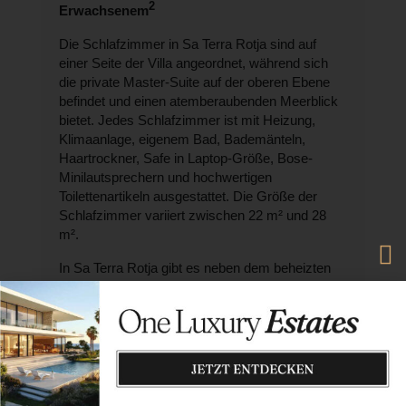
2
Erwachsenem
Die Schlafzimmer in Sa Terra Rotja sind auf
einer Seite der Villa angeordnet, während sich
die private Master-Suite auf der oberen Ebene
befindet und einen atemberaubenden Meerblick
bietet. Jedes Schlafzimmer ist mit Heizung,
Klimaanlage, eigenem Bad, Bademänteln,
Haartrockner, Safe in Laptop-Größe, Bose-
Minilautsprechern und hochwertigen
Toilettenartikeln ausgestattet. Die Größe der
Schlafzimmer variiert zwischen 22 m² und 28
m².
In Sa Terra Rotja gibt es neben dem beheizten
Pool und den komfortablen Schlafzimmern noch
weitere wunderschön gestaltete Räume, die Sie
genießen können. Der großzügige Lounge-
Bereich bietet Ihnen Entspannungsmöglichkeiten
und ermöglicht Ihnen den Zugang zur schönen
Pergola im Freien. In der eleganten Küche
können Sie sich einen Snack zubereiten oder ein