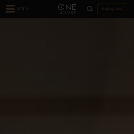
DE
|
EN
REISEANFRAGE