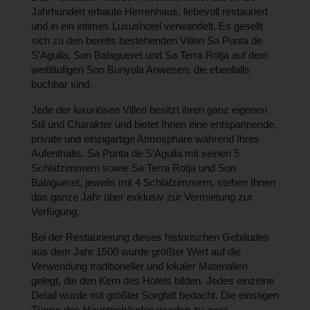
Jahrhundert erbaute Herrenhaus, liebevoll restauriert
und in ein intimes Luxushotel verwandelt. Es gesellt
sich zu den bereits bestehenden Villen Sa Punta de
S’Aguila, Son Balagueret und Sa Terra Rotja auf dem
weitläufigen Son Bunyola Anwesen, die ebenfalls
buchbar sind.
Jede der luxuriösen Villen besitzt ihren ganz eigenen
Stil und Charakter und bietet Ihnen eine entspannende,
private und einzigartige Atmosphäre während Ihres
Aufenthalts. Sa Punta de S’Aguila mit seinen 5
Schlafzimmern sowie Sa Terra Rotja und Son
Balagueret, jeweils mit 4 Schlafzimmern, stehen Ihnen
das ganze Jahr über exklusiv zur Vermietung zur
Verfügung.
Bei der Restaurierung dieses historischen Gebäudes
aus dem Jahr 1500 wurde größter Wert auf die
Verwendung traditioneller und lokaler Materialien
gelegt, die den Kern des Hotels bilden. Jedes einzelne
Detail wurde mit größter Sorgfalt bedacht. Die einstigen
Türme des Hauptgebäudes wurden zu zwei