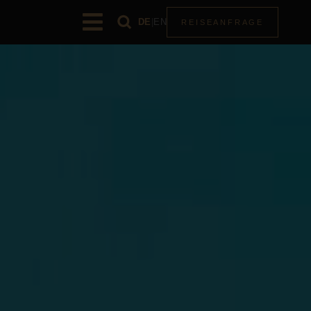
DE
|
EN
REISEANFRAGE