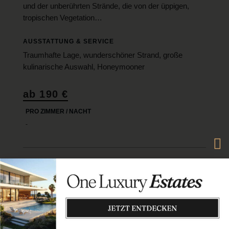
und der unberührten Strände, die von der üppigen,
tropischen Vegetation…
AUSSTATTUNG & SERVICE
Traumhafte Lage, wunderschöner Strand, große
kulinarische Auswahl, Honeymooner
ab 190 €
PRO ZIMMER / NACHT
-
ONE&ONLY LE SAINT GÉRAN