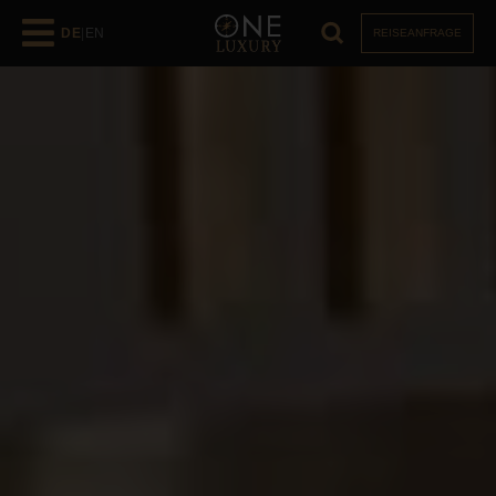
DE
|
EN
REISEANFRAGE