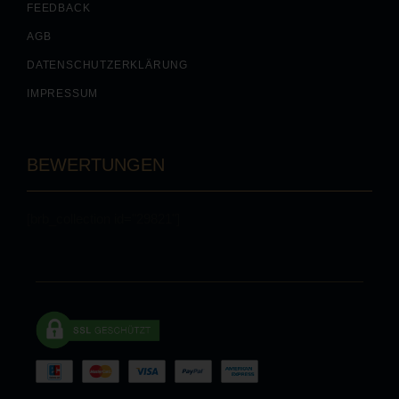
FEEDBACK
AGB
DATENSCHUTZERKLÄRUNG
IMPRESSUM
BEWERTUNGEN
[brb_collection id="29821"]